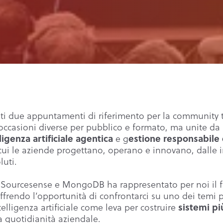
lti due appuntamenti di riferimento per la community 
occasioni diverse per pubblico e formato, ma unite d
ligenza artificiale agentica
estione responsabile 
e g
cui le aziende progettano, operano e innovano, dalle in
luti.
a Sourcesense e MongoDB ha rappresentato per noi il f
ffrendo l’opportunità di confrontarci su uno dei temi p
sistemi più
telligenza artificiale come leva per costruire
la quotidianità aziendale.