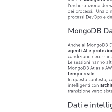
l’orchestrazione dei 
dei processi. Una dim
processi DevOps e del
MongoDB Day:
Anche al MongoDB Day 
agenti AI e protezio
condizione necessaria 
Le sessioni hanno alt
MongoDB Atlas e A
tempo reale
.
In questo contesto, 
archit
intelligenti con
transizione verso sis
Dati e intelli