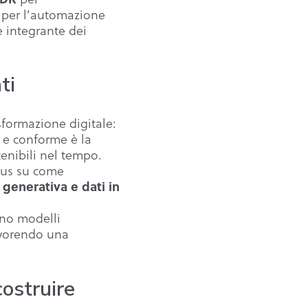
per l’automazione
e integrante dei
ti
sformazione digitale:
o e conforme è la
tenibili nel tempo.
ocus su come
 generativa e dati in
ano modelli
avorendo una
costruire