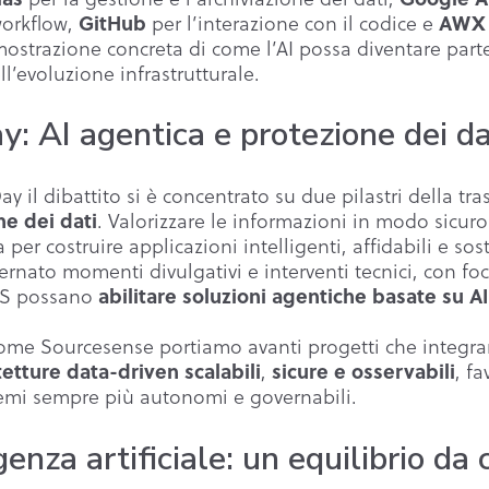
GitHub
AWX
workflow,
per l’interazione con il codice e
ostrazione concreta di come l’AI possa diventare part
l’evoluzione infrastrutturale.
 AI agentica e protezione dei da
il dibattito si è concentrato su due pilastri della tra
ne dei dati
. Valorizzare le informazioni in modo sicur
per costruire applicazioni intelligenti, affidabili e sos
ernato momenti divulgativi e interventi tecnici, con f
abilitare soluzioni agentiche basate su AI
WS possano
come Sourcesense portiamo avanti progetti che integr
etture data-driven scalabili
sicure e osservabili
,
, f
temi sempre più autonomi e governabili.
genza artificiale: un equilibrio da 