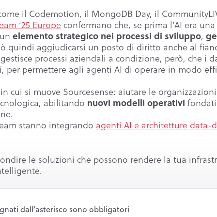
e come il Codemotion, il MongoDB Day, il CommunityLI
Team ‘25 Europe
confermano che, se prima l’AI era una 
elemento strategico nei processi di sviluppo
ge
 un
,
uò quindi aggiudicarsi un posto di diritto anche al fian
i gestisce processi aziendali a condizione, però, che i d
i, per permettere agli agenti AI di operare in modo effi
 in cui si muove Sourcesense: aiutare le organizzazioni
nuovi modelli operativi
 tecnologica, abilitando
fondati
one.
 team stanno integrando
agenti AI e architetture data-d
ondire le soluzioni che possono rendere la tua infrastr
telligente.
gnati dall'asterisco sono obbligatori