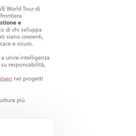
VE World Tour di
frontiera
stione e
co di chi sviluppa
ati siano coerenti,
cace e sicuro.
 a unire intelligenza
 su responsabilità,
riven
nei progetti
uttura più