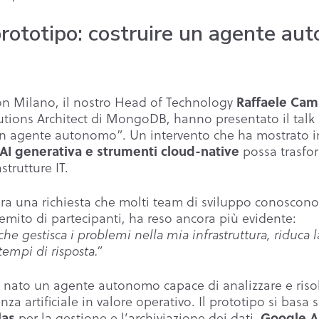
prototipo: costruire un agente au
Raffaele Ca
n Milano, il nostro Head of Technology
utions Architect di MongoDB, hanno presentato il talk 
 un agente autonomo”. Un intervento che ha mostrato 
AI generativa e strumenti cloud-native
possa trasfor
strutture IT.
era una richiesta che molti team di sviluppo conoscono
emito di partecipanti, ha reso ancora più evidente:
he gestisca i problemi nella mia infrastruttura, riduca 
tempi di risposta.”
nato un agente autonomo capace di analizzare e risolv
nza artificiale in valore operativo. Il prototipo si bas
las
Google 
per la gestione e l’archiviazione dei dati,