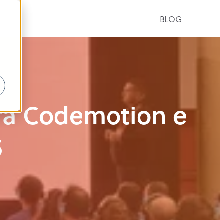
BLOG
 tra Codemotion e
5