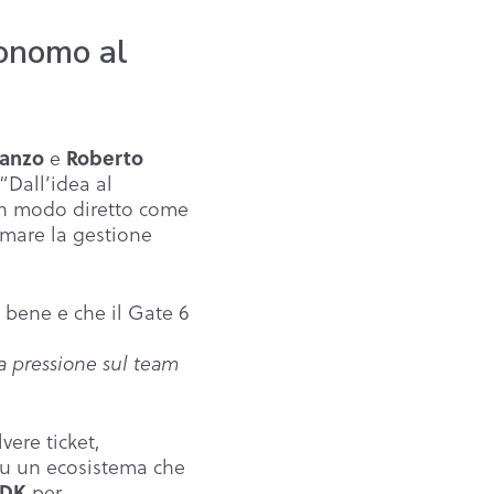
tonomo al
manzo
Roberto
e
“Dall’idea al
in modo diretto come
mare la gestione
 bene e che il Gate 6
la pressione sul team
ere ticket,
a su un ecosistema che
ADK
per