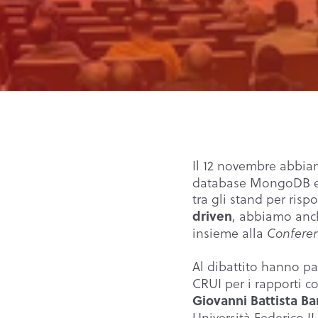
Il 12 novembre abbia
database MongoDB e al
tra gli stand per ri
, abbiamo anc
driven
insieme alla
Conferenz
Al dibattito hanno p
CRUI per i rapporti co
Giovanni Battista B
Università Federico II