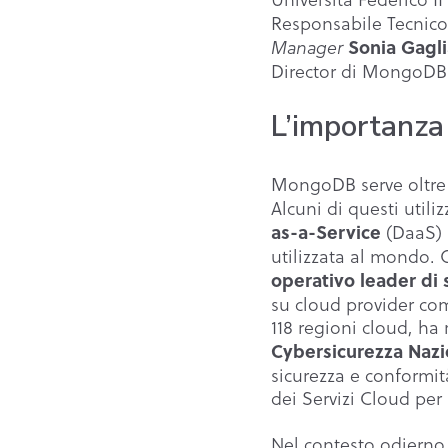
Responsabile Tecnico
Sonia Gagli
Manager
Director di MongoDB
L’importanza
MongoDB serve oltr
Alcuni di questi utili
(DaaS) 
as-a-Service
utilizzata al mondo. 
operativo leader di 
su cloud provider co
118 regioni cloud, h
Cybersicurezza Naz
sicurezza e conformit
dei Servizi Cloud per
Nel contesto odierno,