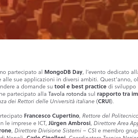
mo partecipato al
, l’evento dedicato al
MongoDB Day
le sue applicazioni in diversi ambiti. Quest’anno, ol
spondere a domande su
di sviluppo 
tool e best practice
he partecipato alla
sul
rapporto tra im
Tavola rotonda
(
).
CRUI
a dei Rettori delle Università italiane
artecipato
,
Francesco Cupertino
Rettore del Politecnico
n le imprese e ICT,
,
Jürgen Ambrosi
Direttore Area App
,
I e membro grup
arone
Direttore Divisione Sistemi – CS
 di Napoli,
,
Carlo Cipolloni
Coordinatore Tecnico Nazio