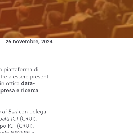
26 novembre, 2024
la piattaforma di
tre a essere presenti
in ottica
data-
presa e ricerca
con delega
 di Bari
(CRUI),
alti ICT
po ICT (CRUI),
e
nale INSPIRE