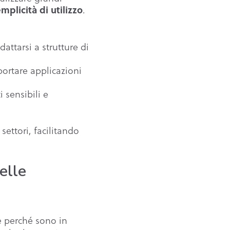
.
mplicità di utilizzo
ttarsi a strutture di
portare applicazioni
 sensibili e
ttori, facilitando
elle
e perché sono in