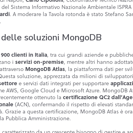
 del Sistema Informativo Nazionale Ambientale ISPRA 
. A moderare la Tavola rotonda è stato Stefano Sar
ardi
.
 delle soluzioni MongoDB
e
, tra cui grandi aziende e pubblich
900 clienti in Italia
zzano i
, mentre altri hanno adottat
servizi on-premise
attraverso
, la piattaforma dati per svi
MongoDB Atlas
Questa soluzione, apprezzata da milioni di sviluppatori
e servizi dati integrati per supportare
settore
applicazi
me AWS, Google Cloud e Microsoft Azure. MongoDB Atl
a recentemente ottenuto la
certificazione QC2 dall’Age
(ACN), confermando il rispetto di elevati standa
ionale
à. Grazie a questa certificazione, MongoDB Atlas è ora
 la Pubblica Amministrazione.
 caratterizzato da un crescente bisogno di gestire e an