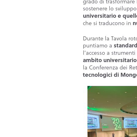
grado di trasformare
sostenere lo sviluppo 
universitario e quel
che si traducono in
n
Durante la Tavola ro
puntiamo a
standardi
l’accesso a strumen
ambito universitario
la Conferenza dei Rett
tecnologici di Mongo