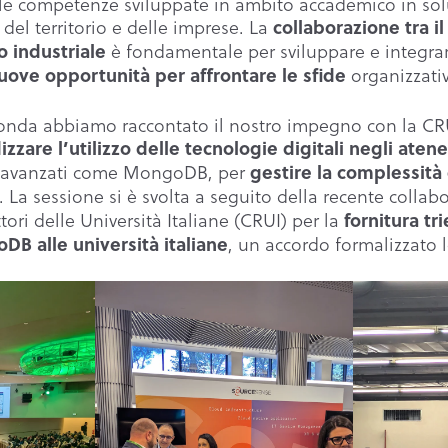
 le competenze sviluppate in ambito accademico in sol
del territorio e delle imprese. La
collaborazione tra i
è fondamentale per sviluppare e integra
lo industriale
organizzativ
uove opportunità per affrontare le sfide
tonda abbiamo raccontato il nostro impegno con la CRU
zzare l’utilizzo delle tecnologie digitali negli atene
ti avanzati come MongoDB, per
gestire la complessità 
. La sessione si è svolta a seguito della recente collab
ori delle Università Italiane (CRUI) per la
fornitura tr
, un accordo formalizzato l
DB alle università italiane