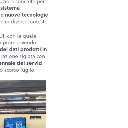
uzioni concrete per
l sistema
re
nuove tecnologie
e in diversi contesti.
I, con la quale
i promuovendo
dei dati prodotti in
orazione siglata con
iennale dei servizi
o scorso luglio.