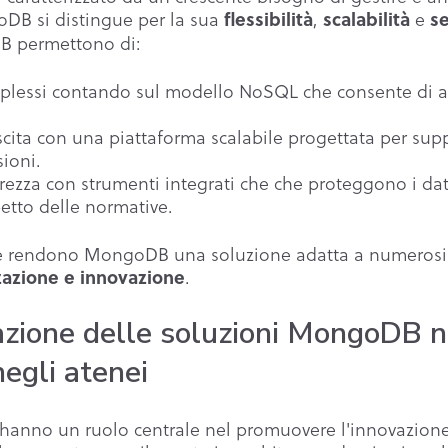
oDB si distingue per la sua
,
e
flessibilità
scalabilità
se
B permettono di:
plessi contando sul modello NoSQL che consente di ada
scita con una piattaforma scalabile progettata per sup
ioni.
urezza con strumenti integrati che che proteggono i dati
petto delle normative.
he rendono MongoDB una soluzione adatta a numerosi se
.
zzazione e innovazione
zione delle soluzioni MongoDB n
negli atenei
e hanno un ruolo centrale nel promuovere l'innovazion