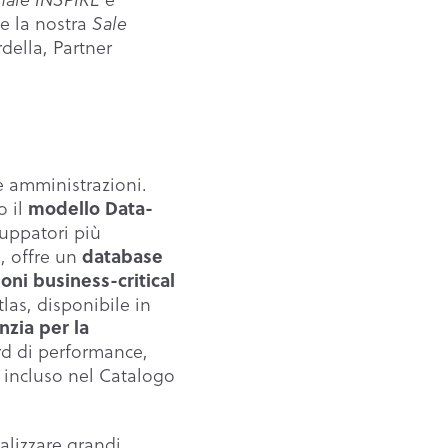
e la nostra
Sale
della, Partner
e amministrazioni.
o il
modello Data-
luppatori più
, offre un
database
oni business-critical
as, disponibile in
nzia per la
rd di performance,
 incluso nel Catalogo
alizzare grandi